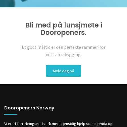
Bli med på lunsjmøte i
Dooropeners.
Et godt måltid er den perfekte rammen for
nettverksbygging.
Meld deg på
Dooropeners Norway
Vi er et forretningsnettverk med gjensidig hjelp som agenda og