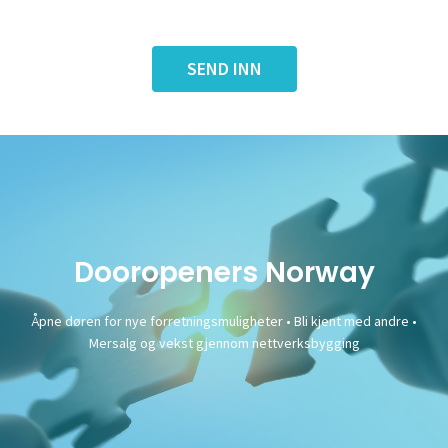
Dooropeners Norway
Åpne døren for nye forretningsmuligheter • Bli kjent med andre •
Mersalg og vekst gjennom nettverksbygging