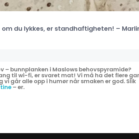
r om du lykkes, er standhaftigheten! – Marli
ov – bunnplanken i Maslows behovspyramide?
lgang til wi-fi, er svaret mat! Vi må ha det flere ga
g vi går alle opp i humør når smaken er god. Slik
tine
– er.