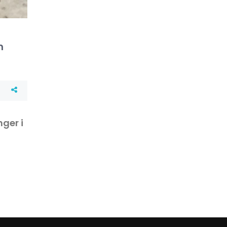
n
nger i