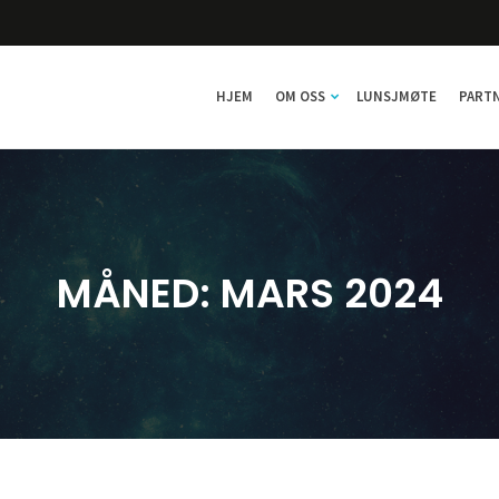
HJEM
OM OSS
LUNSJMØTE
PART
MÅNED:
MARS 2024